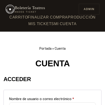
Boletería Teatros
ADMIN
ANDES TICKET
SALTAR
CARRITO
FINALIZAR COMPRA
PRODUCCIÓN
AL
CONTENIDO
MIS TICKETS
MI CUENTA
Portada
»
Cuenta
CUENTA
ACCEDER
Nombre de usuario o correo electrónico
*